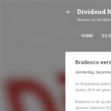
Dividend 
Nieuws en dividen
HOME
EX-
Bradesco eers
donderdag, decembe
De Braziliaanse bank 
Spelen 2016 die gehou
Bradesco is de op één 
sponsor minstens $32