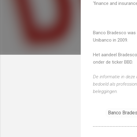
‘finance and insurance
Banco Bradesco was de
Unibanco in 2009.
Het aandeel Bradesco 
onder de ticker BBD.
De informatie in deze 
bedoeld als profession
beleggingen.
Banco Brade