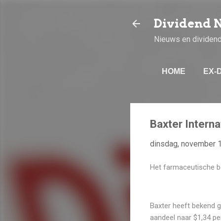
Dividend 
Nieuws en dividen
HOME
EX-
Baxter Interna
dinsdag, november 
Het farmaceutische be
Baxter heeft bekend g
aandeel naar $1,34 pe