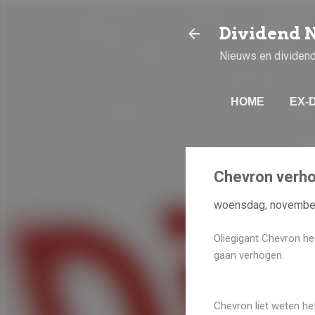
Dividend 
Nieuws en dividen
HOME
EX-
Chevron verho
woensdag, november
Oliegigant Chevron he
gaan verhogen.
Chevron liet weten het