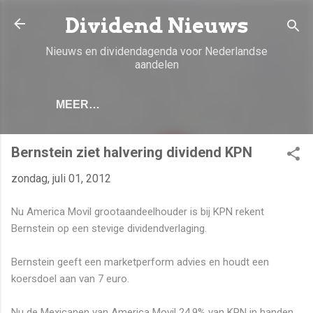
Doorgaan naar hoofdcontent
Dividend Nieuws
Nieuws en dividendagenda voor Nederlandse
aandelen
MEER…
Bernstein ziet halvering dividend KPN
zondag, juli 01, 2012
Nu America Movil grootaandeelhouder is bij KPN rekent
Bernstein op een stevige dividendverlaging.
Bernstein geeft een marketperform advies en houdt een
koersdoel aan van 7 euro.
Nu de Mexicanen van America Movil 24,9% van KPN in handen