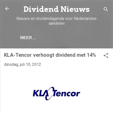
Doorgaan naar hoofdcontent
Dividend Nieuws
Nieuws en dividendagenda voor Nederlandse
aandelen
MEER…
KLA-Tencor verhoogt dividend met 14%
dinsdag, juli 10, 2012