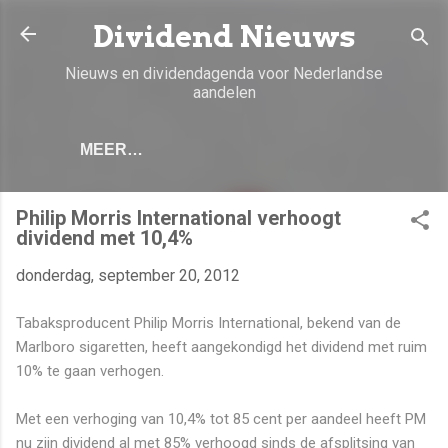
Doorgaan naar hoofdcontent
Dividend Nieuws
Nieuws en dividendagenda voor Nederlandse
aandelen
MEER…
Philip Morris International verhoogt
dividend met 10,4%
donderdag, september 20, 2012
Tabaksproducent Philip Morris International, bekend van de
Marlboro sigaretten, heeft aangekondigd het dividend met ruim
10% te gaan verhogen.
Met een verhoging van 10,4% tot 85 cent per aandeel heeft PM
nu zijn dividend al met 85% verhoogd sinds de afsplitsing van