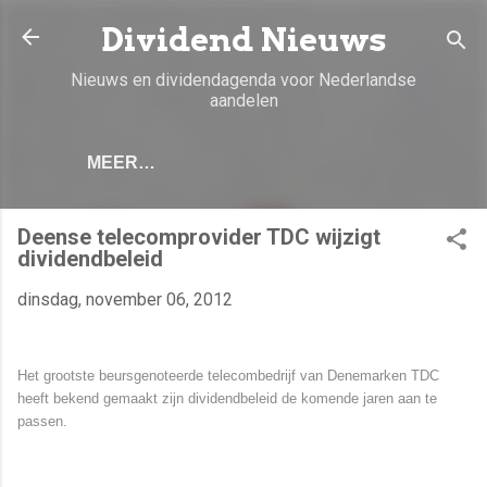
Doorgaan naar hoofdcontent
Dividend Nieuws
Nieuws en dividendagenda voor Nederlandse
aandelen
MEER…
Deense telecomprovider TDC wijzigt
dividendbeleid
dinsdag, november 06, 2012
Het grootste beursgenoteerde telecombedrijf van Denemarken TDC
heeft bekend gemaakt zijn dividendbeleid de komende jaren aan te
passen.