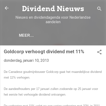
Doorgaan naar hoofdcontent
Dividend Nieuws
Nieuws en dividendagenda voor Nederlandse
aandelen
MEER…
Goldcorp verhoogt dividend met 11%
donderdag, januari 10, 2013
De Canadese goudmijnbouwer Goldcorp gaat het maandelijkse dividend
met 11% verhogen.
De aandeelhouders per 17 januari zullen zodoende op 25 januari voor
het eerste het verhoogde dividend ontvangen.
De verhoging met 11% volgt na een vorige verhoging met 32% in 2011