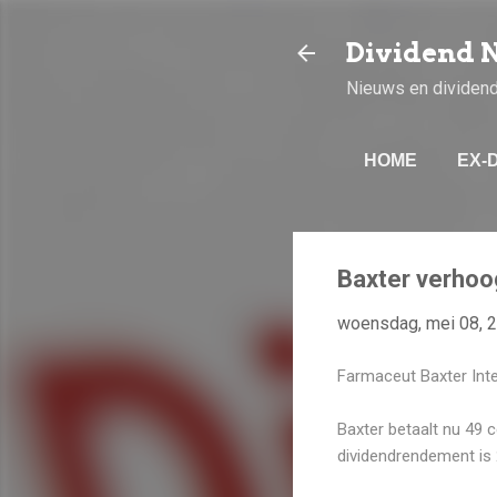
Dividend 
Nieuws en dividen
HOME
EX-
Baxter verhoo
woensdag, mei 08, 
Farmaceut Baxter Inte
Baxter betaalt nu 49 c
dividendrendement is 