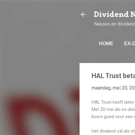
Dividend 
Nieuws en dividen
HOME
EX-
HAL Trust beta
maandag, mei 20, 2
HAL Trust heeft laten 
Met 20 mei als ex-divi
koers goed voor een 
Het dividend zal als s