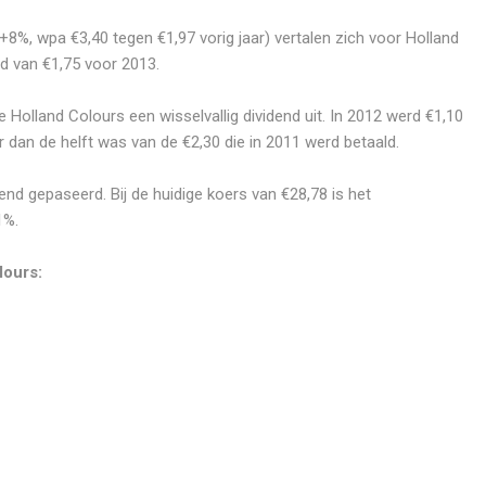
+8%, wpa €3,40 tegen €1,97 vorig jaar) vertalen zich voor Holland
nd van €1,75 voor 2013.
e Holland Colours een wisselvallig dividend uit. In 2012 werd €1,10
 dan de helft was van de €2,30 die in 2011 werd betaald.
end gepaseerd. Bij de huidige koers van €28,78 is het
1%.
lours: