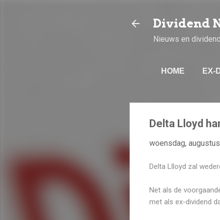
Dividend 
Nieuws en dividen
HOME
EX-
Delta Lloyd ha
woensdag, augustus
Delta Llloyd zal weder
Net als de voorgaande 
met als ex-dividend d