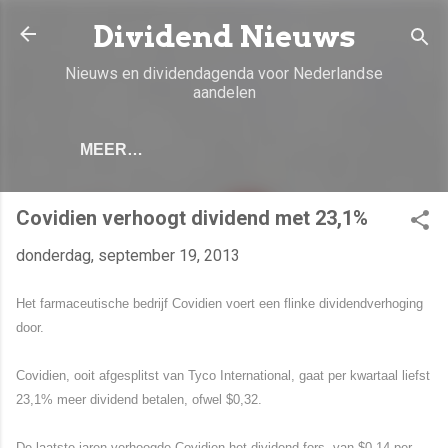
Doorgaan naar hoofdcontent
Dividend Nieuws
Nieuws en dividendagenda voor Nederlandse
aandelen
MEER…
Covidien verhoogt dividend met 23,1%
donderdag, september 19, 2013
Het farmaceutische bedrijf Covidien voert een flinke dividendverhoging
door.
Covidien, ooit afgesplitst van Tyco International, gaat per kwartaal liefst
23,1% meer dividend betalen, ofwel $0,32.
De laatste jaren verhoogde Covidien het dividend fors, van $0,14 per