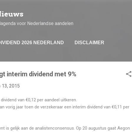
Doorgaan naar hoofdcontent
Nieuws
dagenda voor Nederlandse aandelen
DIVIDEND 2026 NEDERLAND
DISCLAIMER
t interim dividend met 9%
 13, 2015
dividend van €0,12 per aandeel uitkeren.
n vorig jaar toen de verzekeraar een interim dividend van €0,11 per
ent is gelijk aan de analistenconsensus. Op 20 augustus gaat Aegon