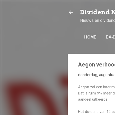
Dividend 
Nieuws en dividen
HOME
EX-
Aegon verhoog
donderdag, augustus
Aegon zal een interim 
Dat is ruim 9% meer da
aandeel uitkeerde.
Het dividend van 12 c