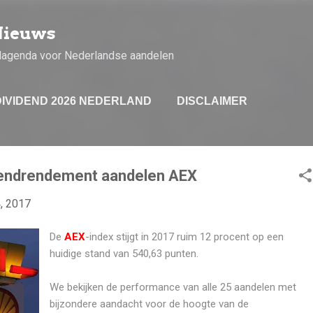
Doorgaan naar hoofdcontent
Nieuws
dagenda voor Nederlandse aandelen
DIVIDEND 2026 NEDERLAND
DISCLAIMER
dendrendement aandelen AEX
4, 2017
De
AEX
-index stijgt in 2017 ruim 12 procent op een
huidige stand van 540,63 punten.
We bekijken de performance van alle 25 aandelen met
bijzondere aandacht voor de hoogte van de