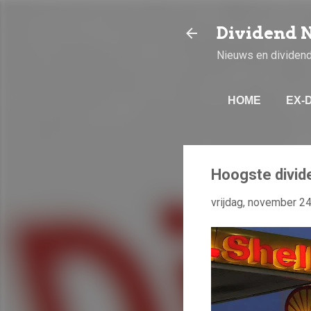
Dividend 
Nieuws en dividen
HOME
EX-
Hoogste divi
vrijdag, november 2