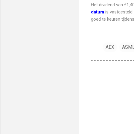
Het dividend van €1,4
datum
is vastgesteld 
goed te keuren tijden
AEX
ASM