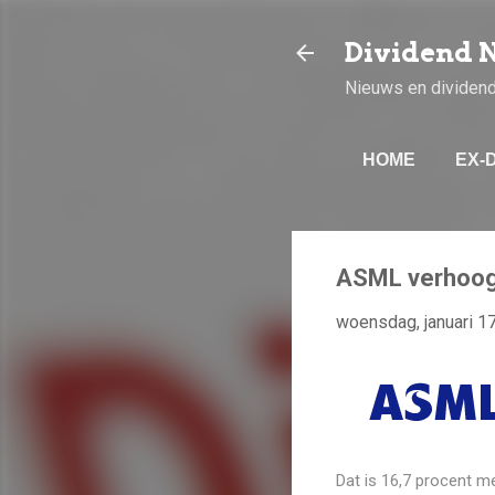
Dividend 
Nieuws en dividen
HOME
EX-
ASML verhoogt
woensdag, januari 1
Dat is 16,7 procent m