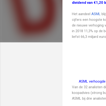
dividend van €1,20 
Het aandeel
ASML
bli
cijfers een hoogste k
de nieuwe verhoging v
in 2018 11,3% op de 
liefst 66,3 miljard euro
ASML verhoogde h
Van de 32 analisten 
koopadvies (strong buy
ASML bij drie analisten