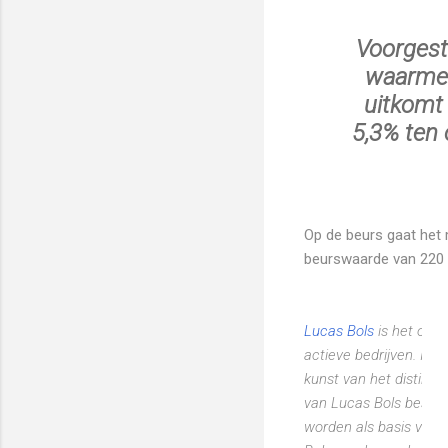
Voorgeste
waarmee
uitkomt 
5,3% ten 
Op de beurs gaat het 
beurswaarde van 220 m
Lucas Bols
is het ouds
uca
actieve bedrijven. In
bed
kunst van het distiller
dis
uit
van Lucas Bols besta
coc
worden als basis voor 
lan