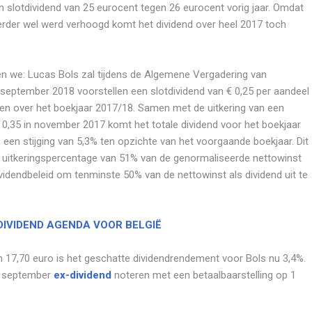
n slotdividend van 25 eurocent tegen 26 eurocent vorig jaar. Omdat
eerder wel werd verhoogd komt het dividend over heel 2017 toch
zen we: Lucas Bols zal tijdens de Algemene Vergadering van
eptember 2018 voorstellen een slotdividend van € 0,25 per aandeel
eren over het boekjaar 2017/18. Samen met de uitkering van een
€ 0,35 in november 2017 komt het totale dividend voor het boekjaar
 een stijging van 5,3% ten opzichte van het voorgaande boekjaar. Dit
 uitkeringspercentage van 51% van de genormaliseerde nettowinst
dividendbeleid om tenminste 50% van de nettowinst als dividend uit te
-DIVIDEND AGENDA VOOR BELGIË
n 17,70 euro is het geschatte dividendrendement voor Bols nu 3,4%.
1 september
ex-dividend
noteren met een betaalbaarstelling op 1