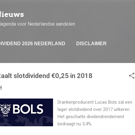
Doorgaan naar hoofdcontent
Nieuws
dagenda voor Nederlandse aandelen
DIVIDEND 2026 NEDERLAND
DISCLAIMER
aalt slotdividend €0,25 in 2018
8
Drankenproducent Lucas Bols zal een
lager slotdividend over 2017 uitkeren.
Het geschatte dividendrendement
bedraagt nu 3,4%.