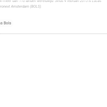
in meer dan 110 landen wereldwijd. Sinds 4 februari 2015 is Lucas
uronext Amsterdam (BOLS).
s Bols