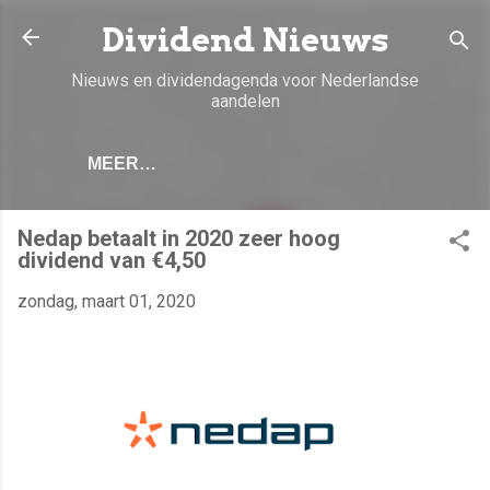
Doorgaan naar hoofdcontent
Dividend Nieuws
Nieuws en dividendagenda voor Nederlandse
aandelen
MEER…
Nedap betaalt in 2020 zeer hoog
dividend van €4,50
zondag, maart 01, 2020