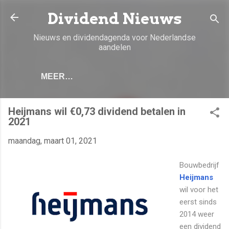
Doorgaan naar hoofdcontent
Dividend Nieuws
Nieuws en dividendagenda voor Nederlandse
aandelen
MEER…
Heijmans wil €0,73 dividend betalen in
2021
maandag, maart 01, 2021
Bouwbedrijf
Heijmans
wil voor het
eerst sinds
2014 weer
een dividend