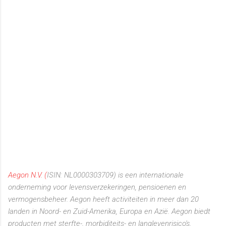
Aegon N.V. (
ISIN:
NL0000303709)
is een internationale
onderneming voor levensverzekeringen, pensioenen en
vermogensbeheer. Aegon heeft activiteiten in meer dan 20
landen in Noord- en Zuid-Amerika, Europa en Azië.
Aegon biedt
producten met sterfte-, morbiditeits- en langlevenrisico's,