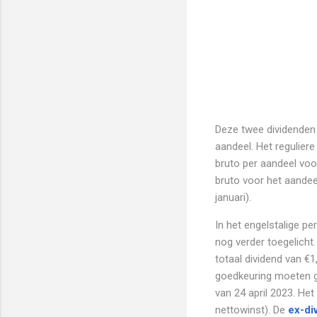
Deze twee dividenden 
aandeel. Het reguliere
bruto per aandeel voo
bruto voor het aandee
januari).
In het engelstalige p
nog verder toegelicht.
totaal dividend van €
goedkeuring moeten ge
van 24 april 2023. He
nettowinst). De
ex-di