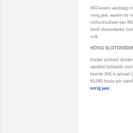
ING kwam vandaag met 
vorig jaar, waarin de
nettoresultaat van ING
biedt desondanks toch
ook.
HOOG SLOTDIVIDE
Eerder schreef dividen
aandeel betaalde over
keerde ING in januari 
€0,082 bruto per aande
vorig jaar.