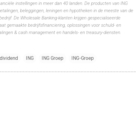
inanciële instellingen in meer dan 40 landen. De producten van ING
etalingen, beleggingen, leningen en hypotheken in de meeste van de
bedrijf. De Wholesale Banking-klanten krijgen gespecialiseerde
aat gemaakte bedrijfsfinanciering, oplossingen voor schuld- en
lingen & cash management en handels- en treasury-diensten.
dividend
ING
ING Groep
ING-Groep