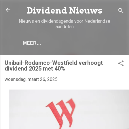
Doorgaan naar hoofdcontent
Dividend Nieuws
Nieuws en dividendagenda voor Nederlandse
aandelen
MEER…
Unibail-Rodamco-Westfield verhoogt
dividend 2025 met 40%
woensdag, maart 26, 2025