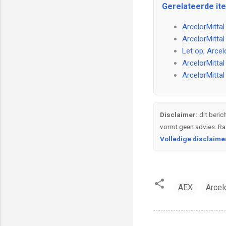
Gerelateerde ite
ArcelorMittal
ArcelorMittal
Let op, Arce
ArcelorMittal
ArcelorMittal
Disclaimer:
dit beric
vormt geen advies. Raa
Volledige disclaime
AEX
Arcel