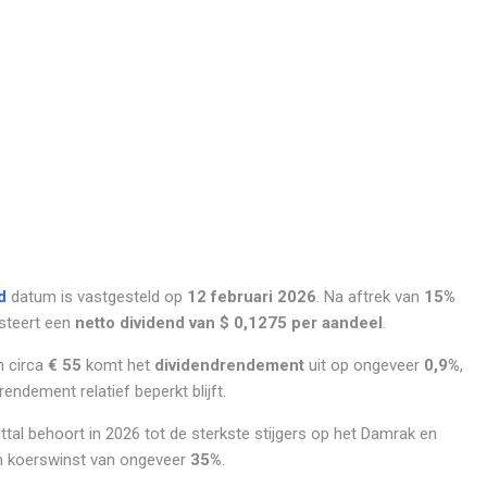
d
datum is vastgesteld op
12 februari 2026
. Na aftrek van
15%
steert een
netto dividend van $ 0,1275 per aandeel
.
n circa
€ 55
komt het
dividendrendement
uit op ongeveer
0,9%
,
ndement relatief beperkt blijft.
ttal behoort in 2026 tot de sterkste stijgers op het Damrak en
en koerswinst van ongeveer
35%
.