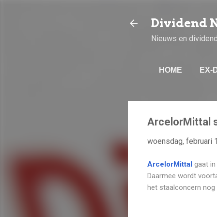
Dividend 
Nieuws en dividen
HOME
EX-
ArcelorMittal 
woensdag, februari 
ArcelorMittal
gaat in
Daarmee wordt voortaan
het staalconcern nog ee