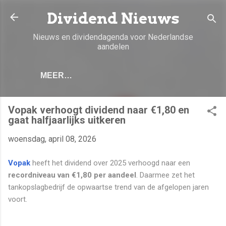
Doorgaan naar hoofdcontent
Dividend Nieuws
Nieuws en dividendagenda voor Nederlandse
aandelen
MEER…
Vopak verhoogt dividend naar €1,80 en
gaat halfjaarlijks uitkeren
woensdag, april 08, 2026
Vopak
heeft het dividend over 2025 verhoogd naar een
recordniveau van €1,80 per aandeel
. Daarmee zet het
tankopslagbedrijf de opwaartse trend van de afgelopen jaren
voort.