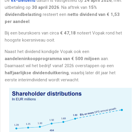
De
ex-dividend
datum is vastgesteld op
24 april 2026
, met
uitbetaling op
30 april 2026
. Na aftrek van
15%
dividendbelasting
resteert een
netto dividend van € 1,53
per aandeel
.
Bij een beurskoers van circa
€ 47,18
noteert Vopak rond het
hoogste koersniveau ooit.
Naast het dividend kondigde Vopak ook een
aandeleninkoopprogramma van € 500 miljoen
aan.
Daarnaast wil het bedrijf vanaf 2026 overstappen op een
halfjaarlijkse dividenduitkering
, waarbij later dit jaar het
eerste interimdividend wordt verwacht.