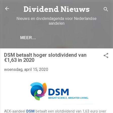
Doorgaan naar hoofdcontent
Dividend Nieuws
Nieuws en dividendagenda voor Nederlandse
aandelen
MEER…
DSM betaalt hoger slotdividend van
€1,63 in 2020
woensdag, april 15, 2020
AEX-aandeel
DSM
betaalt een slotdividend van 1,63 euro over