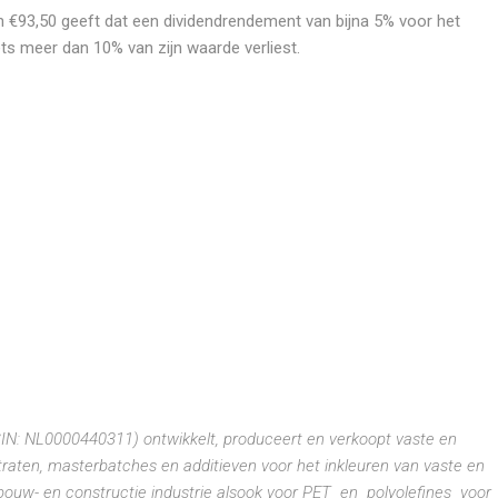
n €93,50 geeft dat een dividendrendement van bijna 5% voor het
ets meer dan 10% van zijn waarde verliest.
IN: NL0000440311) ontwikkelt, produceert en verkoopt vaste en
traten, masterbatches en additieven voor het inkleuren van vaste en
 bouw- en constructie industrie alsook voor PET en polyolefines voor