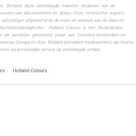
rie. Behalve deze wereldwijde markten, bedienen we de
ucenten van siliconenkitten en lijmen. Onze technische experts
e oplossingen afgestemd op de eisen en wensen van de klant en
productieomstandigheden. Holland Colours is een Nederlandse
n de aandelen genoteerd staan aan Euronext Amsterdam en
Americas, Europa en Azië. Middels betrokken medewerkers, die tevens
veren wij persoonlijke service op wereldwijde schaal.
urs
Holland-Colours