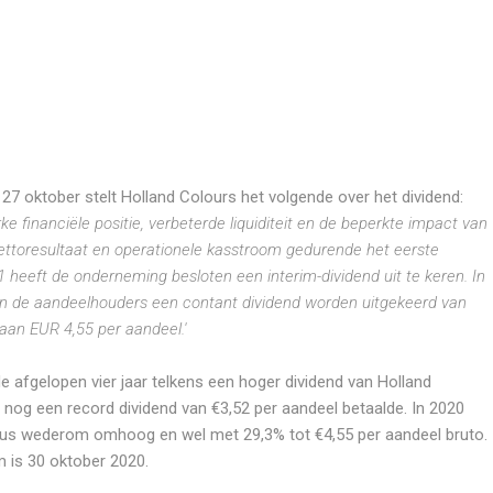
 27 oktober stelt Holland Colours het volgende over het dividend:
ke financiële positie, verbeterde liquiditeit en de beperkte impact van
ttoresultaat en operationele kasstroom gedurende het eerste
 heeft de onderneming besloten een interim-dividend uit te keren. In
n de aandeelhouders een
contant dividend worden uitgekeerd van
 aan EUR 4,55 per aandeel.'
e afgelopen vier jaar telkens een hoger dividend van Holland
r nog een record dividend van €3,52 per aandeel betaalde. In 2020
 dus wederom omhoog en wel met 29,3% tot €4,55 per aandeel bruto.
 is 30 oktober 2020.