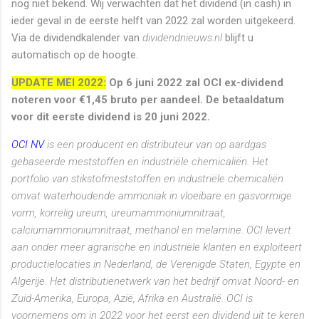
nog niet bekend. Wij verwachten dat het dividend (in cash) in
ieder geval in de eerste helft van 2022 zal worden uitgekeerd.
Via de dividendkalender van
dividendnieuws.nl
blijft u
automatisch op de hoogte.
UPDATE MEI 2022:
Op 6 juni 2022 zal OCI ex-dividend
noteren voor €1,45 bruto per aandeel. De betaaldatum
voor dit eerste dividend is 20 juni 2022.
OCI NV
is een producent en distributeur van op aardgas
gebaseerde meststoffen en industriële chemicaliën. Het
portfolio van stikstofmeststoffen en industriële chemicaliën
omvat waterhoudende ammoniak in vloeibare en gasvormige
vorm, korrelig ureum, ureumammoniumnitraat,
calciumammoniumnitraat, methanol en melamine. OCI levert
aan onder meer agrarische en industriële klanten en exploiteert
productielocaties in Nederland, de Verenigde Staten, Egypte en
Algerije. Het distributienetwerk van het bedrijf omvat Noord- en
Zuid-Amerika, Europa, Azië, Afrika en Australië. OCI is
voornemens om in 2022 voor het eerst een dividend uit te keren