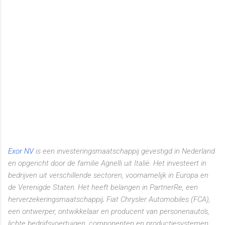
Exor NV
is een investeringsmaatschappij gevestigd in Nederland
en opgericht door de familie Agnelli uit Italië. Het investeert in
bedrijven uit verschillende sectoren, voornamelijk in Europa en
de Verenigde Staten. Het heeft belangen in PartnerRe, een
herverzekeringsmaatschappij; Fiat Chrysler Automobiles (FCA),
een ontwerper, ontwikkelaar en producent van personenauto's,
lichte bedrijfsvoertuigen, componenten en productiesystemen;