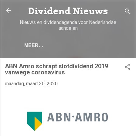
Doorgaan naar hoofdcontent
Dividend Nieuws
Nieuws en dividendagenda voor Nederlandse
aandelen
MEER…
ABN Amro schrapt slotdividend 2019
vanwege coronavirus
maandag, maart 30, 2020