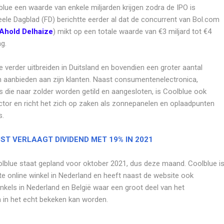
blue een waarde van enkele miljarden krijgen zodra de IPO is
eele Dagblad (FD) berichtte eerder al dat de concurrent van Bol.com
Ahold Delhaize
) mikt op een totale waarde van €3 miljard tot €4
g.
 verder uitbreiden in Duitsland en bovendien een groter aantal
 aanbieden aan zijn klanten. Naast consumentenelectronica,
 die naar zolder worden getild en aangesloten, is Coolblue ook
ector en richt het zich op zaken als zonnepanelen en oplaadpunten
s.
ST VERLAAGT DIVIDEND MET 19% IN 2021
lblue staat gepland voor oktober 2021, dus deze maand. Coolblue i
e online winkel in Nederland en heeft naast de website ook
inkels in Nederland en België waar een groot deel van het
 in het echt bekeken kan worden.