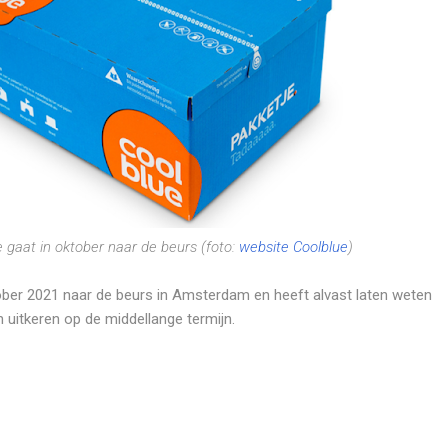
 gaat in oktober naar de beurs (foto:
website Coolblue
)
ober 2021 naar de beurs in Amsterdam en heeft alvast laten weten
n uitkeren op de middellange termijn.