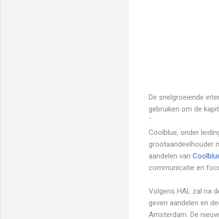
De snelgroeiende inte
gebruiken om de kapita
´.
Coolblue, onder leidin
grootaandeelhouder m
aandelen van
Coolblu
communicatie en focus
Volgens HAL zal na de
geven aandelen en de
Amsterdam. De nieuwe