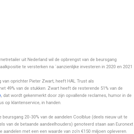
rnetretailer uit Nederland wil de opbrengst van de beursgang
alkpositie te versterken na ´aanzienlijke investeren in 2020 en 2021
g van oprichter Pieter Zwart, heeft HAL Trust als
et 49% van de stukken. Zwart heeft de resterende 51% van de
e
, dat wordt gekenmerkt door zijn opvallende reclames, humor in de
 op klantenservice, in handen.
 beursgang 20-30% van de aandelen Coolblue (deels nieuw uit te
els van de betaande aandeelhouders) genoteerd staan aan Euronext
 aandelen met een een waarde van zo'n €150 miljoen opleveren.