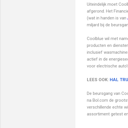
Uiteindelijk moet Cool
afgerond. Het Financi
(wat in handen is van
miljard bij de beursgan
Coolblue wil met name
producten en diensten
inclusief wasmachines
actief in de energies
voor electrische auto'
LEES OOK:
HAL TRU
De beursgang van Coo
na Bol.com de grootst
verschillende echte w
assortiment getest en