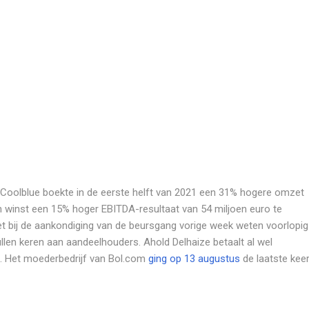
 Coolblue boekte in de eerste helft van 2021 een 31% hogere omzet
en winst een 15% hoger EBITDA-resultaat van 54 miljoen euro te
iet bij de aankondiging van de beursgang vorige week weten voorlopig
ullen keren aan aandeelhouders. Ahold Delhaize betaalt al wel
d. Het moederbedrijf van Bol.com
ging op 13 augustus
de laatste kee