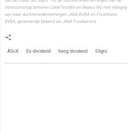
van de markt als Sligro. Tot de dochterondernemingen van de
Vennootschap behoren CaterTechBV en Bejaco NV, met inbegrip
van haar dochterondernemingen JAVA BVBA en Freshtrans
BVBA, gezamenlijk bekend als JAVA Foodservice.
AScX
Ex-dividend
hoog dividend
Sligro