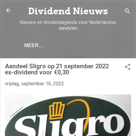
Doorgaan naar hoofdcontent
Dividend Nieuws
Nieuws en dividendagenda voor Nederlandse
aandelen
MEER…
Aandeel Sligro op 21 september 2022
ex-dividend voor €0,30
vrijdag, september 16, 2022