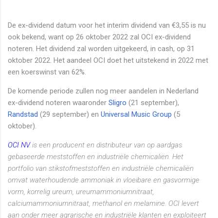
De ex-dividend datum voor het interim dividend van €3,55 is nu
ook bekend, want op 26 oktober 2022 zal OCI ex-dividend
noteren. Het dividend zal worden uitgekeerd, in cash, op 31
oktober 2022. Het aandeel OCI doet het uitstekend in 2022 met
een koerswinst van 62%.
De komende periode zullen nog meer aandelen in Nederland
ex-dividend noteren waaronder
Sligro
(21 september),
Randstad
(29 september) en
Universal Music Group
(5
oktober).
OCI NV
is een producent en distributeur van op aardgas
gebaseerde meststoffen en industriële chemicaliën. Het
portfolio van stikstofmeststoffen en industriële chemicaliën
omvat waterhoudende ammoniak in vloeibare en gasvormige
vorm, korrelig ureum, ureumammoniumnitraat,
calciumammoniumnitraat, methanol en melamine. OCI levert
aan onder meer agrarische en industriële klanten en exploiteert