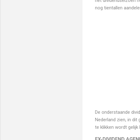
het dividendseizoen n
nog tientallen aandel
De onderstaande divid
Nederland zien, in di
te klikken wordt geli
EX-DIVIDEND AGE