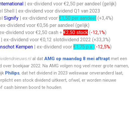
ternational
| ex-dividend voor €2,50 per aandeel (gelijk)
l Shell | ex-dividend voor dividend Q1 van 2023
el
Signify
| ex-dividend voor
€1,50 per aandeel
(+3,4%)
 ex-dividend voor €0,56 per aandeel (gelijk)
ex-dividend voor €2,50 cash +
€2,50 stock
(
-12,1%
)
| ex-dividend voor €0,12 slotdividend 2022 (+33,3%)
anschot Kempen
| ex-dividend voor
€1,75 p.a.
(
-12,5%
)
videndnieuws.nl
al dat
AMG op maandag 8 mei aftrapt
met een
end over boekjaar 2022. Na AMG volgen nog veel meer grote namen,
ijk
Philips
, dat het dividend in 2023 weliswaar onveranderd laat,
rplicht een stock dividend uitkeert, ofwel, er worden nieuwe
of cash binnen boord te houden.