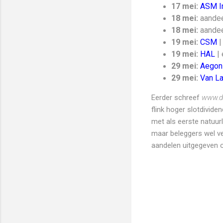
17 mei:
ASM In
18 mei:
aandee
18 mei:
aande
19 mei:
CSM
|
19 mei:
HAL
| 
29 mei:
Aegon
29 mei:
Van L
Eerder schreef
www.di
flink hoger slotdivid
met als eerste natuurl
maar beleggers wel ve
aandelen uitgegeven 