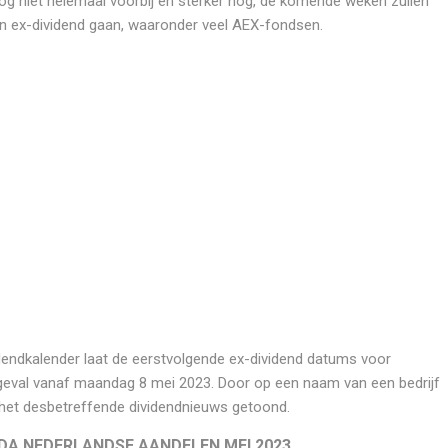
og niet helemaal voorbij en sterker nog, de komende weken zullen
en ex-dividend gaan, waaronder veel AEX-fondsen.
endkalender laat de eerstvolgende ex-dividend datums voor
t geval vanaf maandag 8 mei 2023. Door op een naam van een bedrijf
jk het desbetreffende dividendnieuws getoond.
NDA NEDERLANDSE AANDELEN MEI 2023